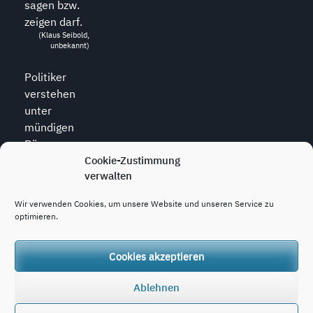
sagen bzw.
zeigen darf.
(Klaus Seibold,
unbekannt)
Politiker
verstehen
unter
mündigen
Bürgern
diejenigen,
Cookie-Zustimmung
verwalten
die zu allem
den Mund
Wir verwenden Cookies, um unsere Website und unseren Service zu
halten.
optimieren.
(Wolfram
Weidner, *1925,
dt. Journalist)
Cookies akzeptieren
Ablehnen
Copyright © 2020 - 2026
konjunktion.video