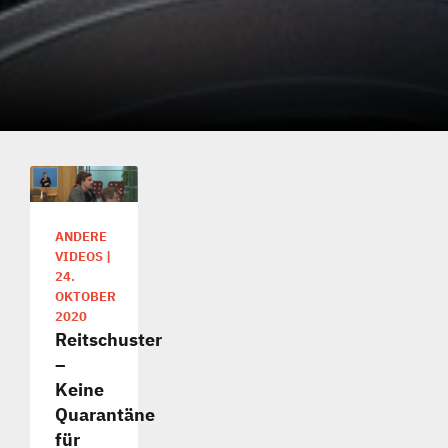
ANDERE
VIDEOS
|
24.
OKTOBER
2020
Reitschuster
–
Keine
Quarantäne
für