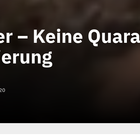
er – Keine Quara
ierung
020