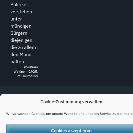
Politiker
verstehen
unter
mündigen
Bürgern
diejenigen,
die zu allem
den Mund
halten.
(Wolfram
Weidner, *1925,
dt. Journalist)
Copyright © 2020 - 2026
konjunktion.video
Cookie-Zustimmung verwalten
Wir verwenden Cookies, um unsere Website und unseren Service zu optimiere
Cookies akzeptieren