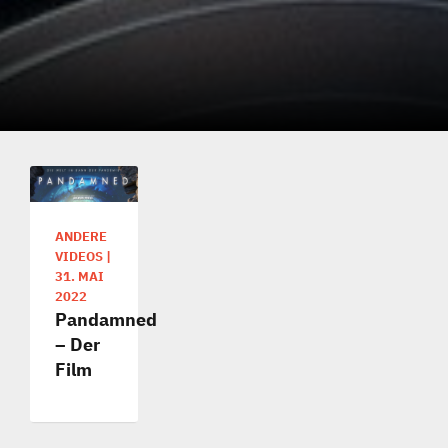
ANDERE
VIDEOS
|
31. MAI
2022
Pandamned
– Der
Film