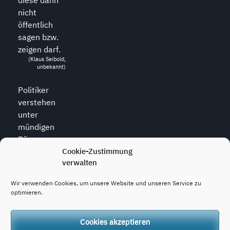
nicht
öffentlich
sagen bzw.
zeigen darf.
(Klaus Seibold,
unbekannt)
Politiker
verstehen
unter
mündigen
Bürgern
diejenigen,
Cookie-Zustimmung
verwalten
die zu allem
den Mund
Wir verwenden Cookies, um unsere Website und unseren Service zu
halten.
optimieren.
(Wolfram
Weidner, *1925,
dt. Journalist)
Cookies akzeptieren