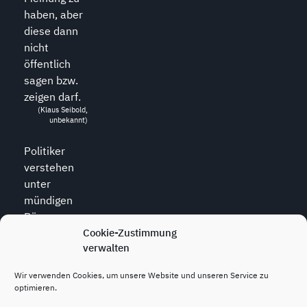
haben, aber
diese dann
nicht
öffentlich
sagen bzw.
zeigen darf.
(Klaus Seibold,
unbekannt)
Politiker
verstehen
unter
mündigen
Bürgern
Cookie-Zustimmung
diejenigen,
verwalten
die zu allem
den Mund
Wir verwenden Cookies, um unsere Website und unseren Service zu
halten.
optimieren.
(Wolfram
Weidner, *1925,