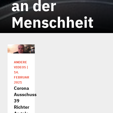
an der
Menschheit
ANDERE
VIDEOS
|
14.
FEBRUAR
2021
Corona
Ausschuss
39
Richter