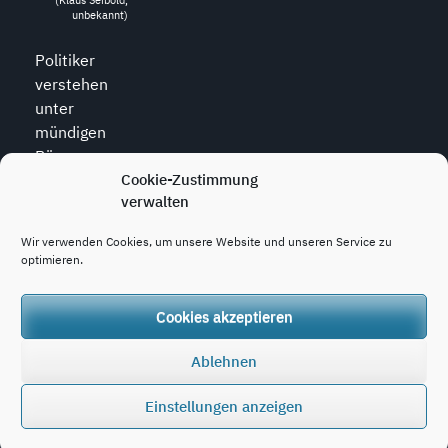
unbekannt)
Politiker
verstehen
unter
mündigen
Bürgern
diejenigen,
Cookie-Zustimmung
verwalten
die zu allem
den Mund
Wir verwenden Cookies, um unsere Website und unseren Service zu
halten.
optimieren.
(Wolfram
Weidner, *1925,
dt. Journalist)
Cookies akzeptieren
Ablehnen
Copyright © 2020 - 2026
konjunktion.video
Einstellungen anzeigen