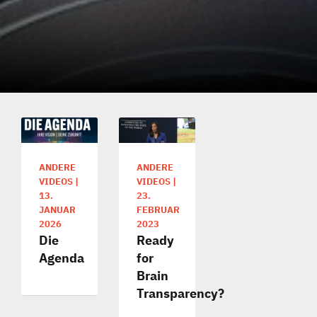
ANDERE
ANDERE
VIDEOS
|
VIDEOS
|
13.
23.
JANUAR
FEBRUAR
2026
2023
Die
Ready
Agenda
for
Brain
Transparency?