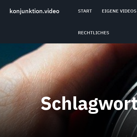
Skip
to
konjunktion.video
START
EIGENE VIDEOS
content
RECHTLICHES
Schlagwor