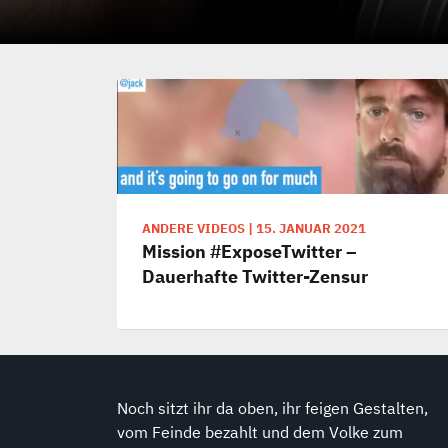
ANDERE VIDEOS
|
15. JANUAR 2021
Mission #ExposeTwitter –
Dauerhafte Twitter-Zensur
Noch sitzt ihr da oben, ihr feigen Gestalten,
vom Feinde bezahlt und dem Volke zum