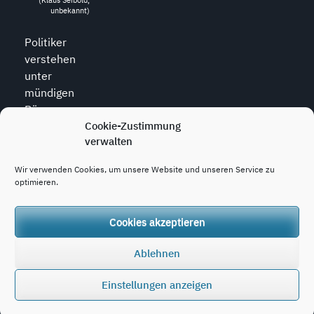
unbekannt)
Politiker
verstehen
unter
mündigen
Bürgern
diejenigen,
Cookie-Zustimmung
verwalten
die zu allem
den Mund
Wir verwenden Cookies, um unsere Website und unseren Service zu
halten.
optimieren.
(Wolfram
Weidner, *1925,
dt. Journalist)
Cookies akzeptieren
Ablehnen
Copyright © 2020 - 2026
konjunktion.video
Einstellungen anzeigen