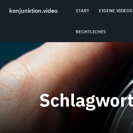
Skip
to
konjunktion.video
START
EIGENE VIDEOS
content
RECHTLICHES
Schlagwor