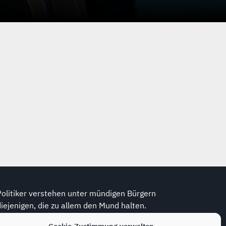
Politiker verstehen unter mündigen Bürgern
diejenigen, die zu allem den Mund halten.
(Wolfram Weidner, *1925, dt. Journalist)