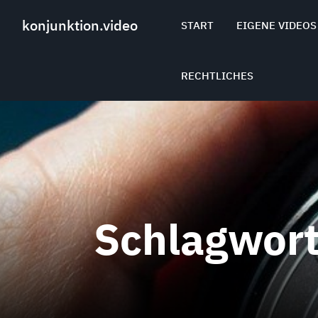
Skip
to
konjunktion.video
START
EIGENE VIDEOS
content
RECHTLICHES
Schlagwor