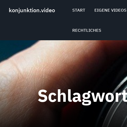
Skip
to
konjunktion.video
START
EIGENE VIDEOS
content
RECHTLICHES
Schlagwor