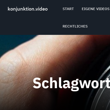
Skip
to
konjunktion.video
START
EIGENE VIDEOS
content
RECHTLICHES
Schlagwor