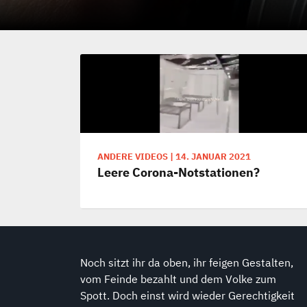
ANDERE VIDEOS
|
14. JANUAR 2021
Leere Corona-Notstationen?
Noch sitzt ihr da oben, ihr feigen Gestalten,
vom Feinde bezahlt und dem Volke zum
Spott. Doch einst wird wieder Gerechtigkeit