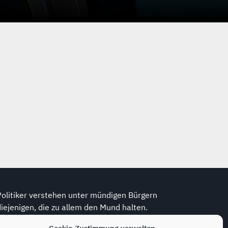
Politiker verstehen unter mündigen Bürgern
diejenigen, die zu allem den Mund halten.
(Wolfram Weidner, *1925, dt. Journalist)