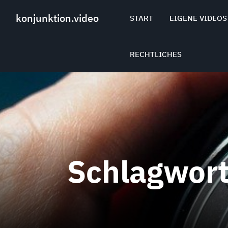
Skip
to
konjunktion.video
START
EIGENE VIDEOS
content
RECHTLICHES
Schlagwor