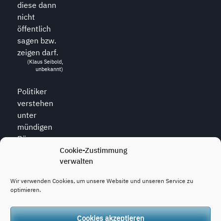
diese dann
nicht
öffentlich
sagen bzw.
zeigen darf.
(Klaus Seibold,
unbekannt)
Politiker
verstehen
unter
mündigen
Bürgern
diejenigen,
Cookie-Zustimmung
verwalten
die zu allem
den Mund
Wir verwenden Cookies, um unsere Website und unseren Service zu
halten.
optimieren.
(Wolfram
Weidner, *1925,
dt. Journalist)
Cookies akzeptieren