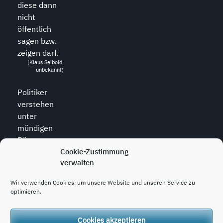
diese dann
nicht
öffentlich
sagen bzw.
zeigen darf.
(Klaus Seibold,
unbekannt)
Politiker
verstehen
unter
mündigen
Bürgern
diejenigen,
Cookie-Zustimmung
verwalten
die zu allem
den Mund
Wir verwenden Cookies, um unsere Website und unseren Service zu
halten.
optimieren.
(Wolfram
Weidner, *1925,
dt. Journalist)
Cookies akzeptieren