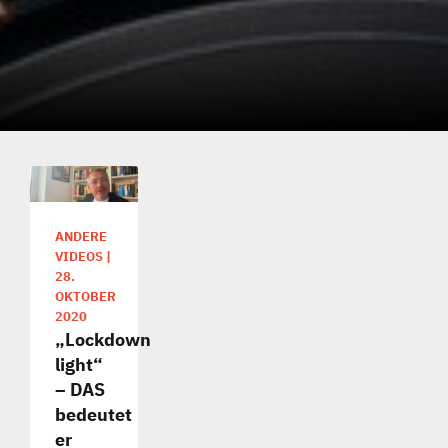
ANDERE
VIDEOS
|
28.
OKTOBER
2020
„Lockdown
light“
– DAS
bedeutet
er