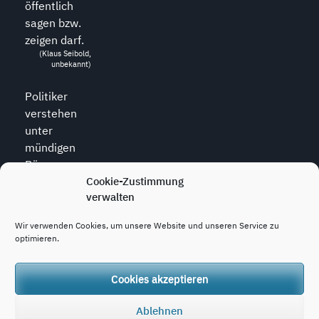
öffentlich
sagen bzw.
zeigen darf.
(Klaus Seibold,
unbekannt)
Politiker
verstehen
unter
mündigen
Bürgern
diejenigen,
Cookie-Zustimmung
verwalten
die zu allem
den Mund
Wir verwenden Cookies, um unsere Website und unseren Service zu
halten.
optimieren.
(Wolfram
Weidner, *1925,
dt. Journalist)
Cookies akzeptieren
Ablehnen