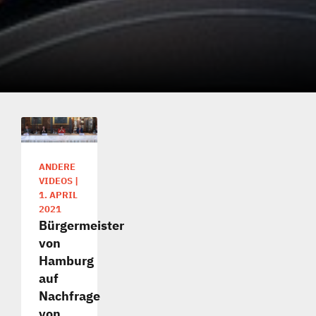
ANDERE
VIDEOS
|
1. APRIL
2021
Bürgermeister
von
Hamburg
auf
Nachfrage
von