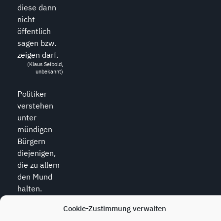
diese dann
nicht
öffentlich
sagen bzw.
zeigen darf.
(Klaus Seibold,
unbekannt)
Politiker
verstehen
unter
mündigen
Bürgern
diejenigen,
die zu allem
den Mund
halten.
(Wolfram
Weidner, *1925,
Cookie-Zustimmung verwalten
dt. Journalist)