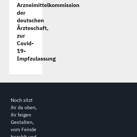
Arzneimittelkommission
der
deutschen
Ärzteschaft,
zur
Covid-
19-
Impfzulassung
Noch sitzt
ihr da oben,
ihr feigen
Gestalten,
vom Feinde
bezahlt und