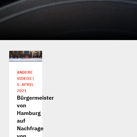
ANDERE
VIDEOS
|
1. APRIL
2021
Bürgermeister
von
Hamburg
auf
Nachfrage
von