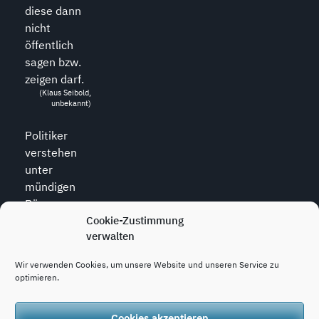
diese dann
nicht
öffentlich
sagen bzw.
zeigen darf.
(Klaus Seibold,
unbekannt)
Politiker
verstehen
unter
mündigen
Bürgern
diejenigen,
Cookie-Zustimmung
verwalten
die zu allem
den Mund
Wir verwenden Cookies, um unsere Website und unseren Service zu
halten.
optimieren.
(Wolfram
Weidner, *1925,
dt. Journalist)
Cookies akzeptieren