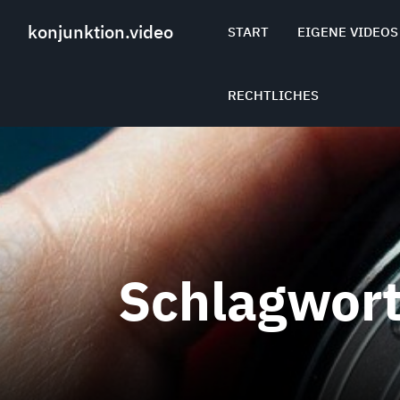
Skip
to
konjunktion.video
START
EIGENE VIDEOS
content
RECHTLICHES
Schlagwor