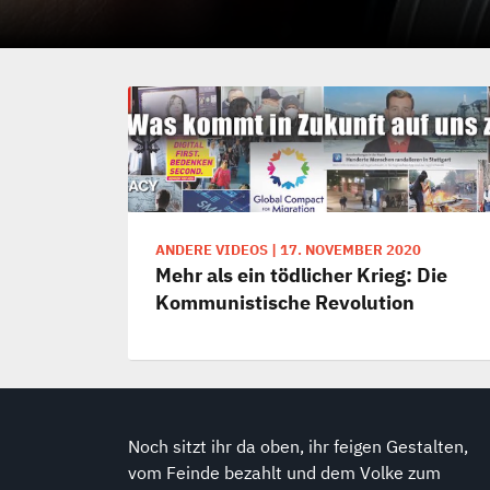
ANDERE VIDEOS
|
17. NOVEMBER 2020
Mehr als ein tödlicher Krieg: Die
Kommunistische Revolution
Noch sitzt ihr da oben, ihr feigen Gestalten,
vom Feinde bezahlt und dem Volke zum