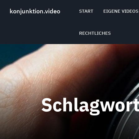
Skip
to
konjunktion.video
START
EIGENE VIDEOS
content
RECHTLICHES
Schlagwor