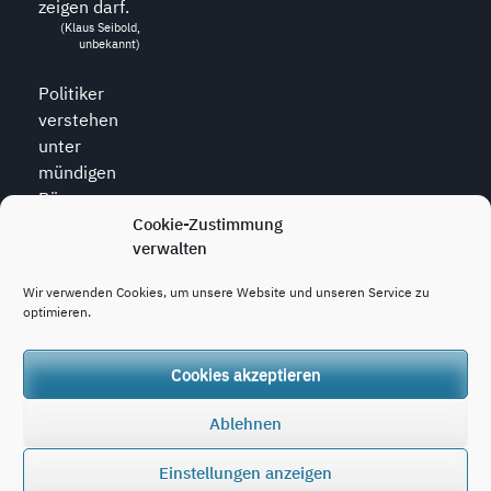
zeigen darf.
(Klaus Seibold,
unbekannt)
Politiker
verstehen
unter
mündigen
Bürgern
diejenigen,
Cookie-Zustimmung
verwalten
die zu allem
den Mund
Wir verwenden Cookies, um unsere Website und unseren Service zu
halten.
optimieren.
(Wolfram
Weidner, *1925,
dt. Journalist)
Cookies akzeptieren
Ablehnen
Copyright © 2020 - 2026
konjunktion.video
Einstellungen anzeigen