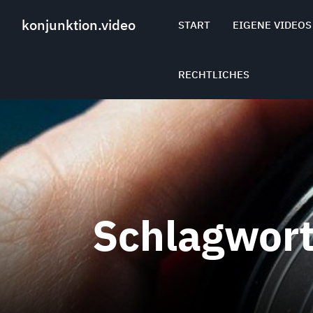
Skip
to
konjunktion.video
START
EIGENE VIDEOS
content
RECHTLICHES
Schlagwor