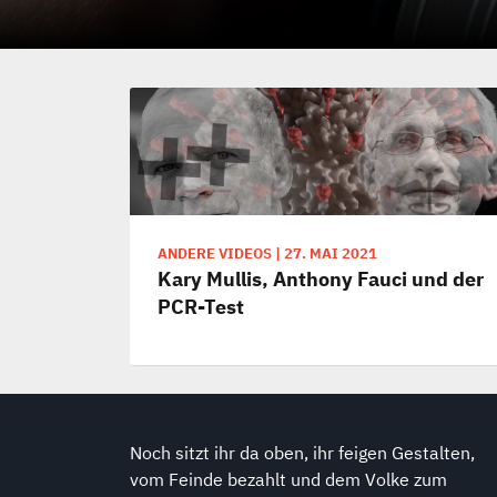
ANDERE VIDEOS
|
27. MAI 2021
Kary Mullis, Anthony Fauci und der
PCR-Test
Noch sitzt ihr da oben, ihr feigen Gestalten,
vom Feinde bezahlt und dem Volke zum