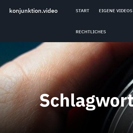
Skip
to
konjunktion.video
START
EIGENE VIDEOS
content
RECHTLICHES
Schlagwor