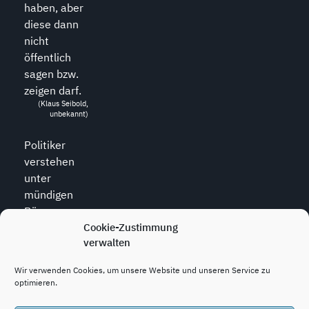
haben, aber
diese dann
nicht
öffentlich
sagen bzw.
zeigen darf.
(Klaus Seibold,
unbekannt)
Politiker
verstehen
unter
mündigen
Bürgern
diejenigen,
Cookie-Zustimmung
verwalten
die zu allem
den Mund
Wir verwenden Cookies, um unsere Website und unseren Service zu
halten.
optimieren.
(Wolfram
Weidner, *1925,