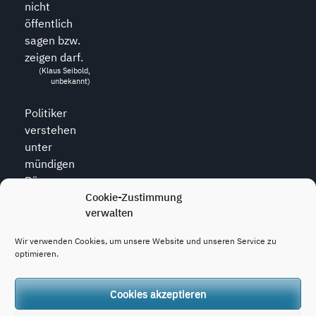
nicht
öffentlich
sagen bzw.
zeigen darf.
(Klaus Seibold,
unbekannt)
Politiker
verstehen
unter
mündigen
Bürgern
diejenigen,
Cookie-Zustimmung
verwalten
die zu allem
den Mund
Wir verwenden Cookies, um unsere Website und unseren Service zu
halten.
optimieren.
(Wolfram
Weidner, *1925,
dt. Journalist)
Cookies akzeptieren