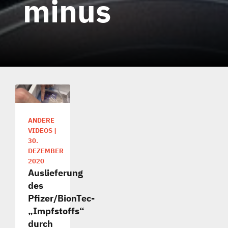
minus
ANDERE
VIDEOS
|
30.
DEZEMBER
2020
Auslieferung
des
Pfizer/BionTec-
„Impfstoffs“
durch