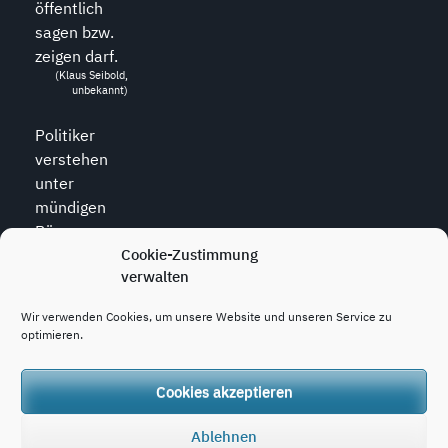
öffentlich
sagen bzw.
zeigen darf.
(Klaus Seibold,
unbekannt)
Politiker
verstehen
unter
mündigen
Bürgern
diejenigen,
Cookie-Zustimmung
verwalten
die zu allem
den Mund
Wir verwenden Cookies, um unsere Website und unseren Service zu
halten.
optimieren.
(Wolfram
Weidner, *1925,
dt. Journalist)
Cookies akzeptieren
Ablehnen