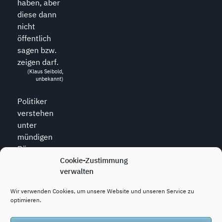
haben, aber
diese dann
nicht
öffentlich
sagen bzw.
zeigen darf.
(Klaus Seibold,
unbekannt)
Politiker
verstehen
unter
mündigen
Bürgern
Cookie-Zustimmung
diejenigen,
verwalten
die zu allem
den Mund
Wir verwenden Cookies, um unsere Website und unseren Service zu
halten.
optimieren.
(Wolfram
Weidner, *1925,
dt. Journalist)