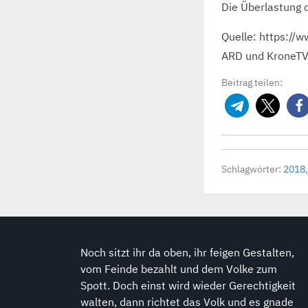
Die Überlastung 
Quelle: https:/
ARD und KroneTV
Beitrag teilen:
Schlagwörter:
2018
Noch sitzt ihr da oben, ihr feigen Gestalten,
vom Feinde bezahlt und dem Volke zum
Spott. Doch einst wird wieder Gerechtigkeit
walten, dann richtet das Volk und es gnade