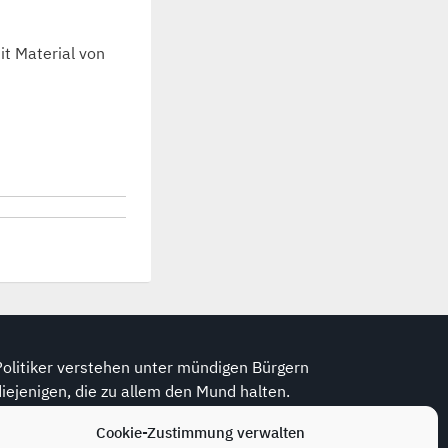
t Material von
Politiker verstehen unter mündigen Bürgern
diejenigen, die zu allem den Mund halten.
(Wolfram Weidner, *1925, dt. Journalist)
Cookie-Zustimmung verwalten