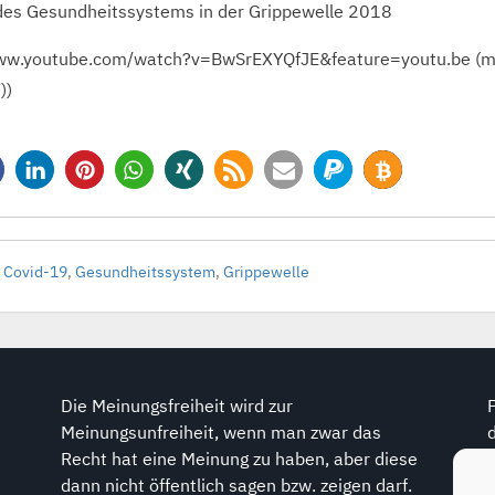
des Gesundheitssystems in der Grippewelle 2018
/www.youtube.com/watch?v=BwSrEXYQfJE&feature=youtu.be (mi
))
,
Covid-19
,
Gesundheitssystem
,
Grippewelle
Die Meinungsfreiheit wird zur
Meinungsunfreiheit, wenn man zwar das
Recht hat eine Meinung zu haben, aber diese
dann nicht öffentlich sagen bzw. zeigen darf.