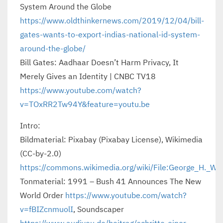
System Around the Globe
https://www.oldthinkernews.com/2019/12/04/bill-
gates-wants-to-export-indias-national-id-system-
around-the-globe/
Bill Gates: Aadhaar Doesn’t Harm Privacy, It
Merely Gives an Identity | CNBC TV18
https://www.youtube.com/watch?
v=TOxRR2Tw94Y&feature=youtu.be
Intro:
Bildmaterial: Pixabay (Pixabay License), Wikimedia
(CC-by-2.0)
https://commons.wikimedia.org/wiki/File:George_H._W
Tonmaterial: 1991 – Bush 41 Announces The New
World Order
https://www.youtube.com/watch?
v=fBIZcnmuolI
, Soundscaper
https://www.audiyou.de/beitrag/schritte-einer-